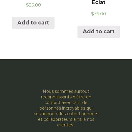
Éclat
$
25.00
$
35.00
Add to cart
Add to cart
Nous sommes surtout
reconnaissants d’être en
contact avec tant de
personnes incroyables qui
soutiennent les collectionneurs
et collaborateurs ainsi à nos
clientes .