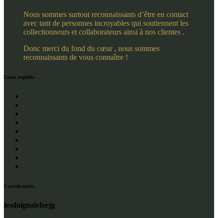
Nous sommes surtout reconnaissants d’être en contact
avec tant de personnes incroyables qui soutiennent les
collectionneurs et collaborateurs ainsi à nos clientes .
Donc merci du fond du cœur , nous sommes
reconnaissants de vous connaître !
Liens rapides
Accueil
Produits
Contact
Abonnez-vous
Prendre rendez-vous
Panier
Drainage lymphatique & Maderothérapie
Bienfaits de la massothérapie & kinésithérapie
L’infrathérapie
Coordonnées
lesdoigtsdefeejg