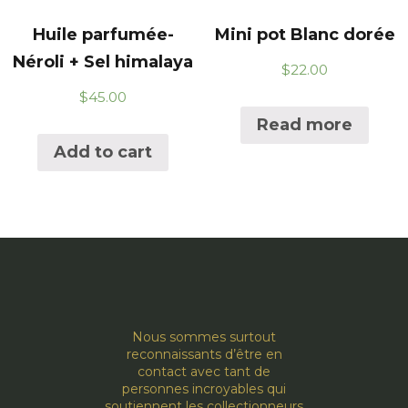
Huile parfumée-
Mini pot Blanc dorée
Néroli + Sel himalaya
$
22.00
$
45.00
Read more
Add to cart
Nous sommes surtout
reconnaissants d’être en
contact avec tant de
personnes incroyables qui
soutiennent les collectionneurs